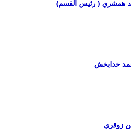
مد همشري ( رئيس القسم)
حمد خدابخش
ن زوقري