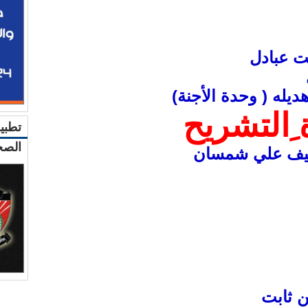
ت عبادل
ديله ( وحدة الأجنة)
ِالتشريح
تطبي
الصح
سيف علي شمسان
ن ثابت