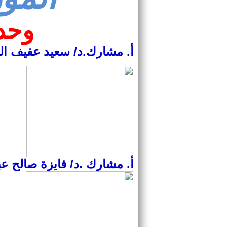
وحدة
أ. مشارك.د/ سعيد عفيف 
أ. مشارك .د/ فايزة صالح 