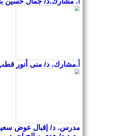
أ. مشارك.د/ جمال حسين ب
أ.مشارك. د/ منى أنور قطب
مدرس. د/ إقبال عوض سعيد 
معيد.د/ هدى صالح احمد