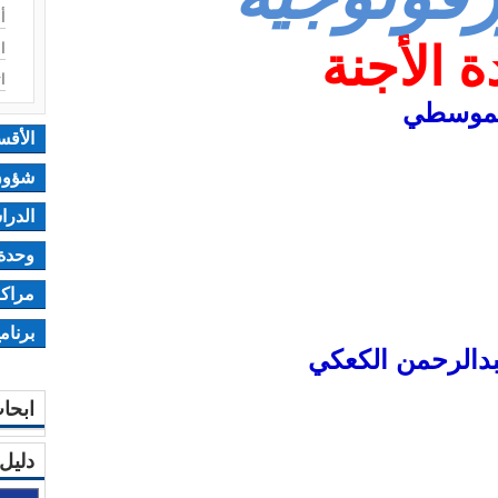
أ
 الأجنة
ا
ا
الموسطي
الأقس
شؤون
الدرا
وحدة 
مراكز
برنام
عبدالرحمن الكعكي
ابحا
دليل